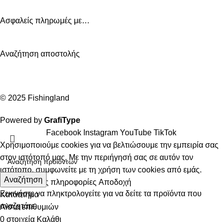
Ασφαλείς πληρωμές με…
Αναζήτηση αποστολής
© 2025 Fishingland
Powered by
GrafiType
Facebook
Instagram
YouTube
TikTok
Χρησιμοποιούμε cookies για να βελτιώσουμε την εμπειρία σας
στον ιστότοπό μας. Με την περιήγησή σας σε αυτόν τον
ιστότοπο, συμφωνείτε με τη χρήση των cookies από εμάς.
Αναζήτηση
Περισσότερες πληροφορίες
Αποδοχή
Ξεκινήστε να πληκτρολογείτε για να δείτε τα προϊόντα που
Κατάστημα
αναζητάτε.
Λίστα επιθυμιών
0
στοιχεία
Καλάθι