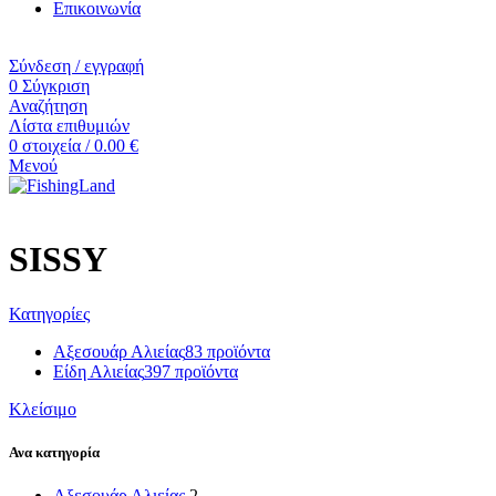
Επικοινωνία
24.10 €.
είναι:
21.50 €.
Σύνδεση / εγγραφή
0
Σύγκριση
Αναζήτηση
Λίστα επιθυμιών
0
στοιχεία
/
0.00
€
Μενού
SISSY
Κατηγορίες
Αξεσουάρ Αλιείας
83 προϊόντα
Είδη Αλιείας
397 προϊόντα
Κλείσιμο
Ανα κατηγορία
Αξεσουάρ Αλιείας
2