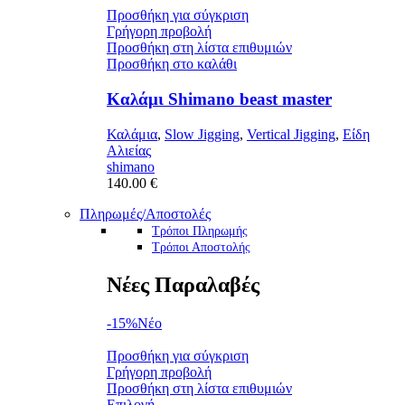
επιλεγούν
through
Προσθήκη για σύγκριση
στη
22.70 €
Γρήγορη προβολή
σελίδα
Προσθήκη στη λίστα επιθυμιών
του
Προσθήκη στο καλάθι
προϊόντος
Καλάμι Shimano beast master
Καλάμια
,
Slow Jigging
,
Vertical Jigging
,
Είδη
Αλιείας
shimano
140.00
€
Πληρωμές/Αποστολές
Τρόποι Πληρωμής
Τρόποι Αποστολής
Νέες Παραλαβές
-15%
Νέο
Προσθήκη για σύγκριση
Γρήγορη προβολή
Προσθήκη στη λίστα επιθυμιών
Αυτό
Επιλογή