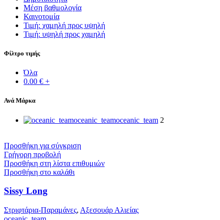
Μέση βαθμολογία
Καινοτομία
Τιμή: χαμηλή προς υψηλή
Τιμή: υψηλή προς χαμηλή
Φίλτρο τιμής
Όλα
0.00
€
+
Ανά Μάρκα
oceanic_team
oceanic_team
2
Προσθήκη για σύγκριση
Γρήγορη προβολή
Προσθήκη στη λίστα επιθυμιών
Προσθήκη στο καλάθι
Sissy Long
Στριφτάρια-Παραμάνες
,
Αξεσουάρ Αλιείας
oceanic_team