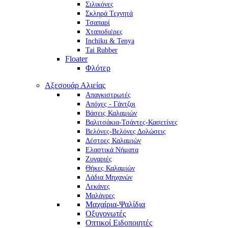
Σιλικόνες
Σκληρά Τεχνητά
Τσαπαρί
Χταποδιέρες
Inchiku & Tenya
Tai Rubber
Floater
Φλότερ
Αξεσουάρ Αλιείας
Απαγκιστρωτές
Απόχες - Γάντζοι
Βάσεις Καλαμιών
Βαλιτσάκια-Τσάντες-Κασετίνες
Βελόνες-Βελόνες Δολώσεις
Δέστρες Καλαμιών
Ελαστικά Νήματα
Ζυγαριές
Θήκες Καλαμιών
Λάδια Μηχανών
Λεκάνες
Μαλάγρες
Μαχαίρια-Ψαλίδια
Οξυγονωτές
Οπτικοί Ειδοποιητές