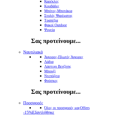
Καρέκλες
Κουβάδες
Μπότες-Μποτάκια
Στολές Ψαρέματος
Τραπέζια
Φακοί Outdoor
Ψυγεία
Σας προτείνουμε...
Ναυτιλιακά
Άγκυρες-Πλωτές Άγκυρες
Λάδια
Λάστιχο Βενζίνης
Μπουζί
Ντεπόζιτα
Φούσκες
Σας προτείνουμε...
Προσφορές
Όλες οι προσφορές μας
Offers
-15%
Εξαντλήθηκε