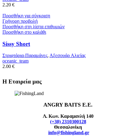
2.20
€
Προσθήκη για σύγκριση
Γρήγορη προβολή
Προσθήκη στη λίστα επιθυμιών
Προσθήκη στο καλάθι
Sissy Short
Στριφτάρια-Παραμάνες
,
Αξεσουάρ Αλιείας
oceanic_team
2.00
€
Η Εταιρεία μας
ANGRY BAITS Ε.Ε.
Λ. Κων. Καραμανλή 140
(+30) 2310300128
Θεσσαλονίκη
info@fishingland.gr