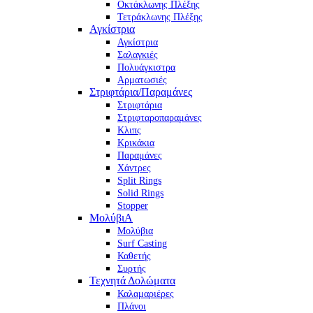
Οκτάκλωνης Πλέξης
Τετράκλωνης Πλέξης
Αγκίστρια
Αγκίστρια
Σαλαγκιές
Πολυάγκιστρα
Αρματωσιές
Στριφτάρια/Παραμάνες
Στριφτάρια
Στριφταροπαραμάνες
Κλιπς
Κρικάκια
Παραμάνες
Χάντρες
Split Rings
Solid Rings
Stopper
ΜολύβιΑ
Μολύβια
Surf Casting
Καθετής
Συρτής
Τεχνητά Δολώματα
Καλαμαριέρες
Πλάνοι