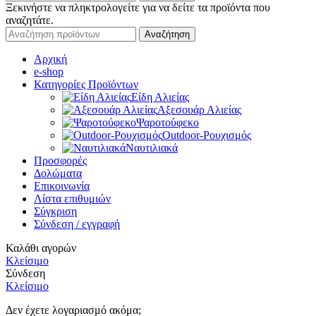
Ξεκινήστε να πληκτρολογείτε για να δείτε τα προϊόντα που
αναζητάτε.
Αναζήτηση
Αρχική
e-shop
Κατηγορίες Προϊόντων
Είδη Αλιείας
Αξεσουάρ Αλιείας
Ψαροτούφεκο
Outdoor-Ρουχισμός
Ναυτιλιακά
Προσφορές
Δολώματα
Επικοινωνία
Λίστα επιθυμιών
Σύγκριση
Σύνδεση / εγγραφή
Καλάθι αγορών
Κλείσιμο
Σύνδεση
Κλείσιμο
Δεν έχετε λογαριασμό ακόμα;