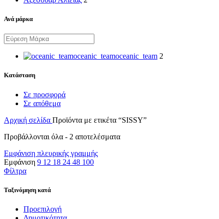
Ανά μάρκα
oceanic_team
oceanic_team
2
Κατάσταση
Σε προσφορά
Σε απόθεμα
Αρχική σελίδα
Προϊόντα με ετικέτα “SISSY”
Προβάλλονται όλα - 2 αποτελέσματα
Εμφάνιση πλευρικής γραμμής
Εμφάνιση
9
12
18
24
48
100
Φίλτρα
Ταξινόμηση κατά
Προεπιλογή
Δημοτικότητα