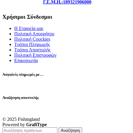
Γ.Ε.Μ.Η.:189321906000
Χρήσιμοι Σύνδεσμοι
Η Εταιρεία μας
Πολιτική Απορρήτου
Πολιτική Coockies
Τρόποι Πληρωμής
Τρόποι Αποστολής
Πολιτική Επιστροφών
Επικοινωνία
Ασφαλείς πληρωμές με…
Αναζήτηση αποστολής
© 2025 Fishingland
Powered by
GrafiType
Αναζήτηση