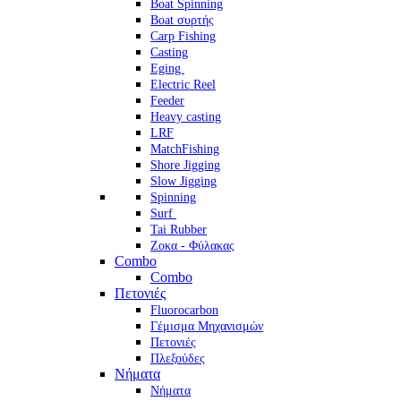
Boat Spinning
Boat συρτής
Carp Fishing
Casting
Eging
Electric Reel
Feeder
Heavy casting
LRF
MatchFishing
Shore Jigging
Slow Jigging
Spinning
Surf
Tai Rubber
Ζοκα - Φύλακας
Combo
Combo
Πετονιές
Fluorocarbon
Γέμισμα Μηχανισμών
Πετονιές
Πλεξούδες
Νήματα
Νήματα