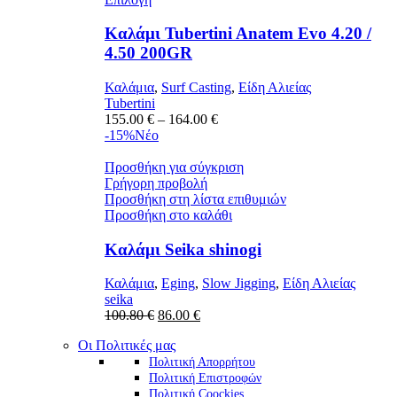
το
προϊόν
Καλάμι Tubertini Anatem Evo 4.20 /
έχει
4.50 200GR
πολλαπλές
παραλλαγές.
Καλάμια
,
Surf Casting
,
Είδη Αλιείας
Οι
Tubertini
επιλογές
Price
155.00
€
–
164.00
€
μπορούν
range:
-15%
Νέο
να
155.00 €
επιλεγούν
through
Προσθήκη για σύγκριση
στη
164.00 €
Γρήγορη προβολή
σελίδα
Προσθήκη στη λίστα επιθυμιών
του
Προσθήκη στο καλάθι
προϊόντος
Καλάμι Seika shinogi
Καλάμια
,
Eging
,
Slow Jigging
,
Είδη Αλιείας
seika
Original
Η
100.80
€
86.00
€
price
τρέχουσα
Οι Πολιτικές μας
was:
τιμή
100.80 €.
είναι:
Πολιτική Απορρήτου
86.00 €.
Πολιτική Επιστροφών
Πολιτική Coockies