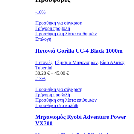
-10%
Προσθήκη για σύγκριση
Γρήγορη προβολή
Προσθήκη στη λίστα επιθυμιών
Αυτό
Επιλογή
το
προϊόν
Πετονιά Gorilla UC-4 Black 1000m
έχει
πολλαπλές
Πετονιές
,
Γέμισμα Μηχανισμών
,
Είδη Αλιείας
παραλλαγές.
Tubertini
Οι
Price
30.20
€
–
45.00
€
επιλογές
range:
-13%
μπορούν
30.20 €
να
through
Προσθήκη για σύγκριση
επιλεγούν
45.00 €
Γρήγορη προβολή
στη
Προσθήκη στη λίστα επιθυμιών
σελίδα
Προσθήκη στο καλάθι
του
προϊόντος
Μηχανισμός Ryobi Adventure Power
VX700