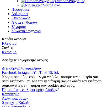
Outdoor-Ρουχισμός
Ναυτιλιακά
Προσφορές
Δολώματα
Επικοινωνία
Λίστα επιθυμιών
Σύγκριση
Σύνδεση / εγγραφή
Καλάθι αγορών
Κλείσιμο
Σύνδεση
Κλείσιμο
Δεν έχετε λογαριασμό ακόμα;
Δημιουργία λογαριασμού
Facebook
Instagram
YouTube
TikTok
Χρησιμοποιούμε cookies για να βελτιώσουμε την εμπειρία σας
στον ιστότοπό μας. Με την περιήγησή σας σε αυτόν τον ιστότοπο,
συμφωνείτε με τη χρήση των cookies από εμάς.
Περισσότερες
Περισσότερες πληροφορίες
Αποδοχή
πληροφορίες
Κατάστημα
Λίστα επιθυμιών
0
στοιχεία
Καλάθι
Ο λογαριασμός μου