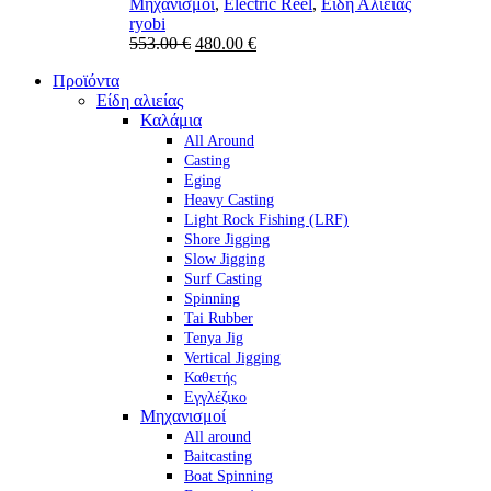
Μηχανισμοί
,
Electric Reel
,
Είδη Αλιείας
ryobi
Original
Η
553.00
€
480.00
€
price
τρέχουσα
Προϊόντα
was:
τιμή
Είδη αλιείας
553.00 €.
είναι:
Καλάμια
480.00 €.
All Around
Casting
Eging
Heavy Casting
Light Rock Fishing (LRF)
Shore Jigging
Slow Jigging
Surf Casting
Spinning
Tai Rubber
Tenya Jig
Vertical Jigging
Καθετής
Εγγλέζικο
Μηχανισμοί
All around
Baitcasting
Boat Spinning