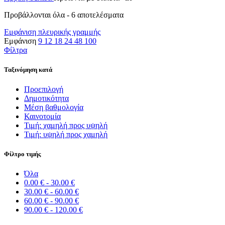
Προβάλλονται όλα - 6 αποτελέσματα
Εμφάνιση πλευρικής γραμμής
Εμφάνιση
9
12
18
24
48
100
Φίλτρα
Ταξινόμηση κατά
Προεπιλογή
Δημοτικότητα
Μέση βαθμολογία
Καινοτομία
Τιμή: χαμηλή προς υψηλή
Τιμή: υψηλή προς χαμηλή
Φίλτρο τιμής
Όλα
0.00
€
-
30.00
€
30.00
€
-
60.00
€
60.00
€
-
90.00
€
90.00
€
-
120.00
€