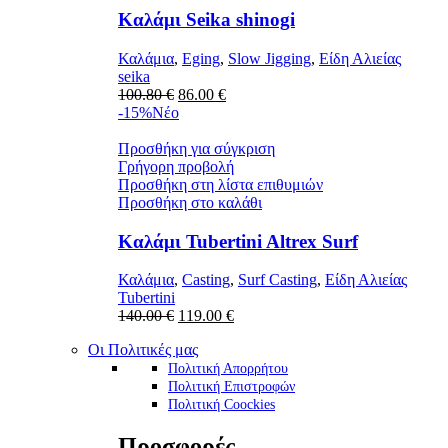
Καλάμι Seika shinogi
Καλάμια
,
Eging
,
Slow Jigging
,
Είδη Αλιείας
seika
Original
Η
100.80
€
86.00
€
price
τρέχουσα
-15%
Νέο
was:
τιμή
100.80 €.
είναι:
Προσθήκη για σύγκριση
86.00 €.
Γρήγορη προβολή
Προσθήκη στη λίστα επιθυμιών
Προσθήκη στο καλάθι
Καλάμι Tubertini Altrex Surf
Καλάμια
,
Casting
,
Surf Casting
,
Είδη Αλιείας
Tubertini
Original
Η
140.00
€
119.00
€
price
τρέχουσα
Οι Πολιτικές μας
was:
τιμή
140.00 €.
είναι:
Πολιτική Απορρήτου
119.00 €.
Πολιτική Επιστροφών
Πολιτική Coockies
Προσφορές