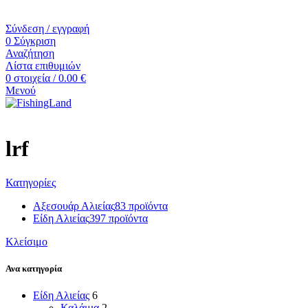
21.50 €.
Σύνδεση / εγγραφή
0
Σύγκριση
Αναζήτηση
Λίστα επιθυμιών
0
στοιχεία
/
0.00
€
Μενού
lrf
Κατηγορίες
Αξεσουάρ Αλιείας
83 προϊόντα
Είδη Αλιείας
397 προϊόντα
Κλείσιμο
Ανα κατηγορία
Είδη Αλιείας
6
Καλάμια
2