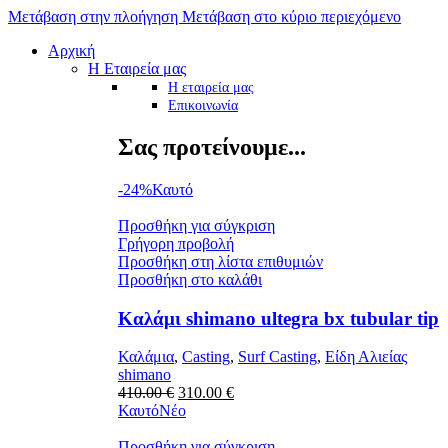
Μετάβαση στην πλοήγηση
Μετάβαση στο κύριο περιεχόμενο
Αρχική
Η Εταιρεία μας
Η εταιρεία μας
Επικοινωνία
Σας προτείνουμε...
-24%
Καυτό
Προσθήκη για σύγκριση
Γρήγορη προβολή
Προσθήκη στη λίστα επιθυμιών
Προσθήκη στο καλάθι
Καλάμι shimano ultegra bx tubular tip
Καλάμια
,
Casting
,
Surf Casting
,
Είδη Αλιείας
shimano
Original
Η
410.00
€
310.00
€
price
τρέχουσα
Καυτό
Νέο
was:
τιμή
410.00 €.
είναι:
Προσθήκη για σύγκριση