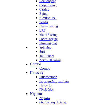
Boat συρτής
Carp Fishing
Casting
Eging
Electric Reel
Feeder
Heavy casting
LRF
MatchFishing
Shore Jigging
Slow Jigging
Spinning
Surf
Tai Rubber
Ζοκα - Φύλακας
Combo
Combo
Πετονιές
Fluorocarbon
Γέμισμα Μηχανισμών
Πετονιές
Πλεξούδες
Νήματα
Νήματα
Οκτάκλωνης Πλέξης