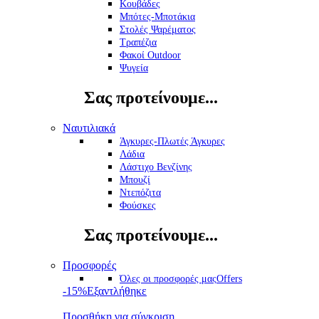
Κουβάδες
Μπότες-Μποτάκια
Στολές Ψαρέματος
Τραπέζια
Φακοί Outdoor
Ψυγεία
Σας προτείνουμε...
Ναυτιλιακά
Άγκυρες-Πλωτές Άγκυρες
Λάδια
Λάστιχο Βενζίνης
Μπουζί
Ντεπόζιτα
Φούσκες
Σας προτείνουμε...
Προσφορές
Όλες οι προσφορές μας
Offers
-15%
Εξαντλήθηκε
Προσθήκη για σύγκριση