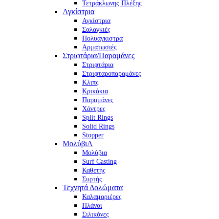
Τετράκλωνης Πλέξης
Αγκίστρια
Αγκίστρια
Σαλαγκιές
Πολυάγκιστρα
Αρματωσιές
Στριφτάρια/Παραμάνες
Στριφτάρια
Στριφταροπαραμάνες
Κλιπς
Κρικάκια
Παραμάνες
Χάντρες
Split Rings
Solid Rings
Stopper
ΜολύβιΑ
Μολύβια
Surf Casting
Καθετής
Συρτής
Τεχνητά Δολώματα
Καλαμαριέρες
Πλάνοι
Σιλικόνες