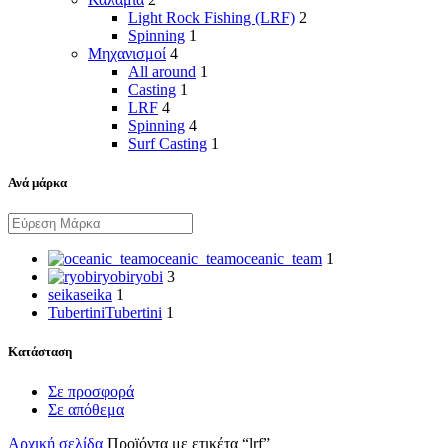
Light Rock Fishing (LRF)
2
Spinning
1
Μηχανισμοί
4
All around
1
Casting
1
LRF
4
Spinning
4
Surf Casting
1
Ανά μάρκα
oceanic_team
oceanic_team
1
ryobi
ryobi
3
seika
seika
1
Tubertini
Tubertini
1
Κατάσταση
Σε προσφορά
Σε απόθεμα
Αρχική σελίδα
Προϊόντα με ετικέτα “lrf”