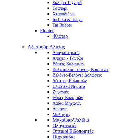
Σκληρά Τεχνητά
Τσαπαρί
Χταποδιέρες
Inchiku & Tenya
Tai Rubber
Floater
Φλότερ
Αξεσουάρ Αλιείας
Απαγκιστρωτές
Απόχες - Γάντζοι
Βάσεις Καλαμιών
Βαλιτσάκια-Τσάντες-Κασετίνες
Βελόνες-Βελόνες Δολώσεις
Δέστρες Καλαμιών
Ελαστικά Νήματα
Ζυγαριές
Θήκες Καλαμιών
Λάδια Μηχανών
Λεκάνες
Μαλάγρες
Μαχαίρια-Ψαλίδια
Οξυγονωτές
Οπτικοί Ειδοποιητές
Παραγάδια