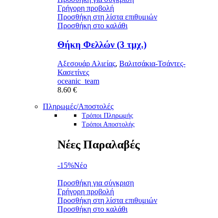
310.00 €.
Γρήγορη προβολή
Προσθήκη στη λίστα επιθυμιών
Προσθήκη στο καλάθι
Θήκη Φελλών (3 τμχ.)
Αξεσουάρ Αλιείας
,
Βαλιτσάκια-Τσάντες-
Κασετίνες
oceanic_team
8.60
€
Πληρωμές/Αποστολές
Τρόποι Πληρωμής
Τρόποι Αποστολής
Νέες Παραλαβές
-15%
Νέο
Προσθήκη για σύγκριση
Γρήγορη προβολή
Προσθήκη στη λίστα επιθυμιών
Προσθήκη στο καλάθι