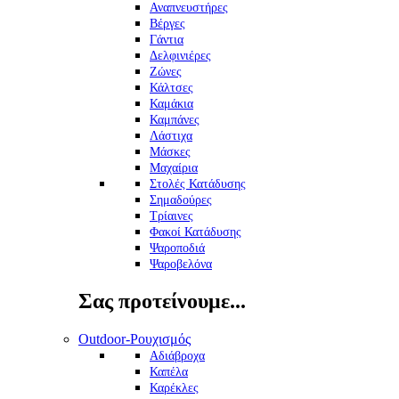
επιλεγούν
4.00 €
Αναπνευστήρες
στη
Βέργες
σελίδα
Γάντια
του
Δελφινιέρες
προϊόντος
Ζώνες
Κάλτσες
Καμάκια
Καμπάνες
Λάστιχα
Μάσκες
Μαχαίρια
Στολές Κατάδυσης
Σημαδούρες
Τρίαινες
Φακοί Κατάδυσης
Ψαροποδιά
Ψαροβελόνα
Σας προτείνουμε...
Outdoor-Ρουχισμός
Αδιάβροχα
Καπέλα
Καρέκλες