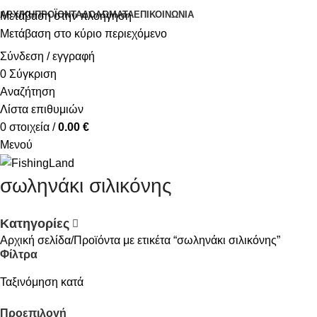
ΑΡΧΙΚΉ
ΠΡΟΪΌΝΤΑ
ΔΟΛΏΜΑΤΑ
ΕΠΙΚΟΙΝΩΝΊΑ
Μετάβαση στην πλοήγηση
Μετάβαση στο κύριο περιεχόμενο
Σύνδεση / εγγραφή
0
Σύγκριση
Αναζήτηση
Λίστα επιθυμιών
0
στοιχεία
/
0.00
€
Μενού
σωληνάκι σιλικόνης
Κατηγορίες
Αρχική σελίδα
Προϊόντα με ετικέτα “σωληνάκι σιλικόνης”
Φίλτρα
Ταξινόμηση κατά
Προεπιλογή