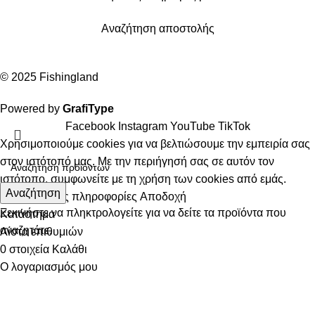
Αναζήτηση αποστολής
© 2025 Fishingland
Powered by
GrafiType
Facebook
Instagram
YouTube
TikTok
Χρησιμοποιούμε cookies για να βελτιώσουμε την εμπειρία σας
στον ιστότοπό μας. Με την περιήγησή σας σε αυτόν τον
ιστότοπο, συμφωνείτε με τη χρήση των cookies από εμάς.
Αναζήτηση
Περισσότερες πληροφορίες
Αποδοχή
Ξεκινήστε να πληκτρολογείτε για να δείτε τα προϊόντα που
Κατάστημα
αναζητάτε.
Λίστα επιθυμιών
0
στοιχεία
Καλάθι
Ο λογαριασμός μου