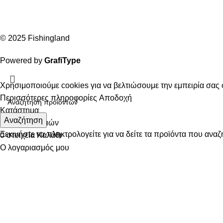
© 2025 Fishingland
Powered by
GrafiType
Χρησιμοποιούμε cookies για να βελτιώσουμε την εμπειρία σας 
Περισσότερες πληροφορίες
Αποδοχή
Κατάστημα
Αναζήτηση
Λίστα επιθυμιών
Ξεκινήστε να πληκτρολογείτε για να δείτε τα προϊόντα που αναζ
0
στοιχεία
Καλάθι
Ο λογαριασμός μου