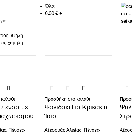
Όλα
0.00
€
+
ocea
γία
seik
προς υψηλή
ρος χαμηλή
 καλάθι
Προσθήκη στο καλάθι
Προσθ
i πένσα με
Ψαλιδάκι Για Κρικάκια
Ψαλι
διαχωρισμού
Ίσιο
Στρ
ίας
,
Πένσες-
Αξεσουάρ Αλιείας
,
Πένσες-
Αξεσο