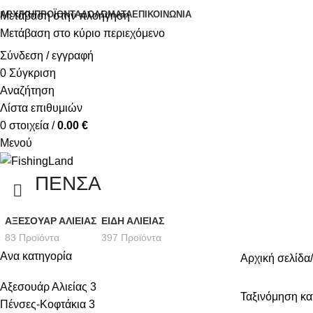
ΑΡΧΙΚΉ
ΠΡΟΪΌΝΤΑ
ΔΟΛΏΜΑΤΑ
ΕΠΙΚΟΙΝΩΝΊΑ
Μετάβαση στην πλοήγηση
Μετάβαση στο κύριο περιεχόμενο
Σύνδεση / εγγραφή
0
Σύγκριση
Αναζήτηση
Λίστα επιθυμιών
0
στοιχεία
/
0.00
€
Μενού
ΠΕΝΣΑ
ΑΞΕΣΟΥΆΡ ΑΛΙΕΊΑΣ
ΕΊΔΗ ΑΛΙΕΊΑΣ
83 Προϊόντα
397 Προϊόντα
Ανα κατηγορία
Αρχική σελίδα
Αξεσουάρ Αλιείας
3
Ταξινόμηση κα
Πένσες-Κοφτάκια
3