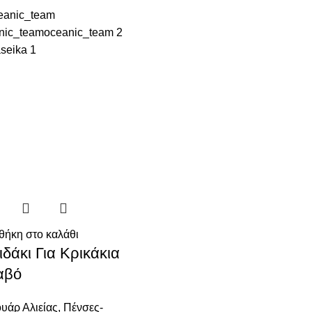
nic_team
oceanic_team
2
a
seika
1
ήκη στο καλάθι
δάκι Για Κρικάκια
αβό
υάρ Αλιείας
,
Πένσες-