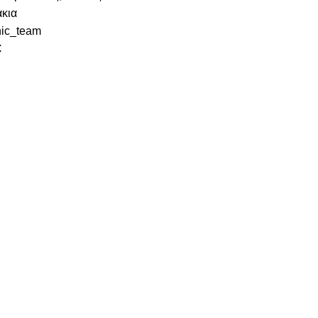
κια
ic_team
€