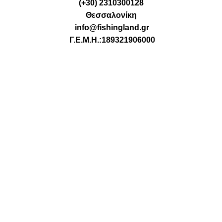
(+30) 2310300128
Θεσσαλονίκη
info@fishingland.gr
Γ.Ε.Μ.Η.:189321906000