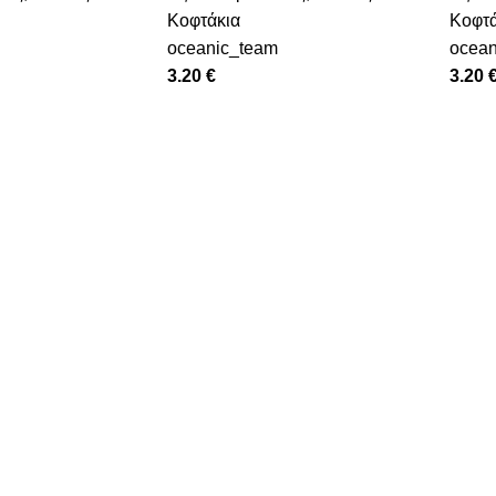
Κοφτάκια
Κοφτά
oceanic_team
ocean
3.20
€
3.20