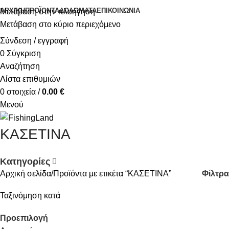
ΑΡΧΙΚΉ
ΠΡΟΪΌΝΤΑ
ΔΟΛΏΜΑΤΑ
ΕΠΙΚΟΙΝΩΝΊΑ
Μετάβαση στην πλοήγηση
Μετάβαση στο κύριο περιεχόμενο
Σύνδεση / εγγραφή
0
Σύγκριση
Αναζήτηση
Λίστα επιθυμιών
0
στοιχεία
/
0.00
€
Μενού
ΚΑΣΕΤΙΝΑ
Κατηγορίες
Φίλτρα
Αρχική σελίδα
Προϊόντα με ετικέτα “ΚΑΣΕΤΙΝΑ”
Ταξινόμηση κατά
Προεπιλογή