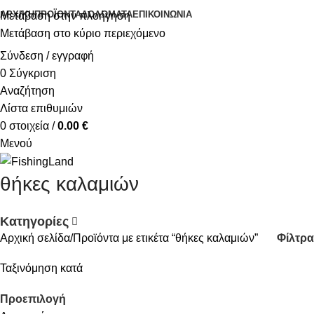
ΑΡΧΙΚΉ
ΠΡΟΪΌΝΤΑ
ΔΟΛΏΜΑΤΑ
ΕΠΙΚΟΙΝΩΝΊΑ
Μετάβαση στην πλοήγηση
Μετάβαση στο κύριο περιεχόμενο
Σύνδεση / εγγραφή
0
Σύγκριση
Αναζήτηση
Λίστα επιθυμιών
0
στοιχεία
/
0.00
€
Μενού
θήκες καλαμιών
Κατηγορίες
Φίλτρα
Αρχική σελίδα
Προϊόντα με ετικέτα “θήκες καλαμιών”
Ταξινόμηση κατά
Προεπιλογή