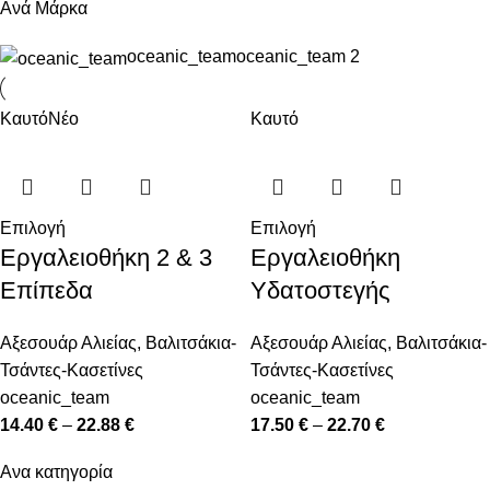
Ανά Μάρκα
oceanic_team
oceanic_team
2
Καυτό
Νέο
Καυτό
Επιλογή
Επιλογή
Εργαλειοθήκη 2 & 3
Εργαλειοθήκη
Επίπεδα
Υδατοστεγής
Αξεσουάρ Αλιείας
,
Βαλιτσάκια-
Αξεσουάρ Αλιείας
,
Βαλιτσάκια-
Τσάντες-Κασετίνες
Τσάντες-Κασετίνες
oceanic_team
oceanic_team
14.40
€
–
22.88
€
17.50
€
–
22.70
€
Ανα κατηγορία