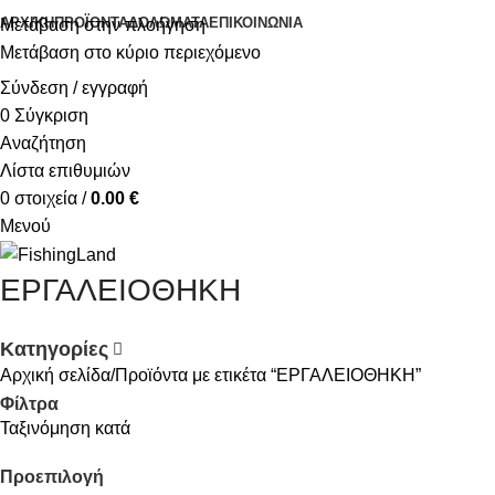
ΑΡΧΙΚΉ
ΠΡΟΪΌΝΤΑ
ΔΟΛΏΜΑΤΑ
ΕΠΙΚΟΙΝΩΝΊΑ
Μετάβαση στην πλοήγηση
Μετάβαση στο κύριο περιεχόμενο
Σύνδεση / εγγραφή
0
Σύγκριση
Αναζήτηση
Λίστα επιθυμιών
0
στοιχεία
/
0.00
€
Μενού
ΕΡΓΑΛΕΙΟΘΗΚΗ
Κατηγορίες
Αρχική σελίδα
Προϊόντα με ετικέτα “ΕΡΓΑΛΕΙΟΘΗΚΗ”
Φίλτρα
Ταξινόμηση κατά
Προεπιλογή