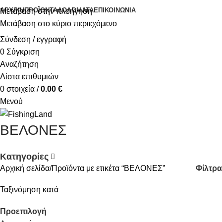
ΑΡΧΙΚΉ
ΠΡΟΪΌΝΤΑ
ΔΟΛΏΜΑΤΑ
ΕΠΙΚΟΙΝΩΝΊΑ
Μετάβαση στην πλοήγηση
Μετάβαση στο κύριο περιεχόμενο
Σύνδεση / εγγραφή
0
Σύγκριση
Αναζήτηση
Λίστα επιθυμιών
0
στοιχεία
/
0.00
€
Μενού
ΒΕΛΟΝΕΣ
Κατηγορίες
Φίλτρα
Αρχική σελίδα
Προϊόντα με ετικέτα “ΒΕΛΟΝΕΣ”
Ταξινόμηση κατά
Προεπιλογή