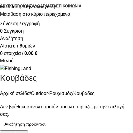
ΑΡΧΙΚΉ
ΠΡΟΪΌΝΤΑ
ΔΟΛΏΜΑΤΑ
ΕΠΙΚΟΙΝΩΝΊΑ
Μετάβαση στην πλοήγηση
Μετάβαση στο κύριο περιεχόμενο
Σύνδεση / εγγραφή
0
Σύγκριση
Αναζήτηση
Λίστα επιθυμιών
0
στοιχεία
/
0.00
€
Μενού
Κουβάδες
Αρχική σελίδα
Outdoor-Ρουχισμός
Κουβάδες
Δεν βρέθηκε κανένα προϊόν που να ταιριάζει με την επιλογή
σας.