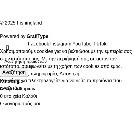
© 2025 Fishingland
Powered by
GrafiType
Facebook
Instagram
YouTube
TikTok
Χρησιμοποιούμε cookies για να βελτιώσουμε την εμπειρία σας
στον ιστότοπό μας. Με την περιήγησή σας σε αυτόν τον
ιστότοπο, συμφωνείτε με τη χρήση των cookies από εμάς.
Αναζήτηση
Περισσότερες πληροφορίες
Αποδοχή
Ξεκινήστε να πληκτρολογείτε για να δείτε τα προϊόντα που
Κατάστημα
αναζητάτε.
Λίστα επιθυμιών
0
στοιχεία
Καλάθι
Ο λογαριασμός μου