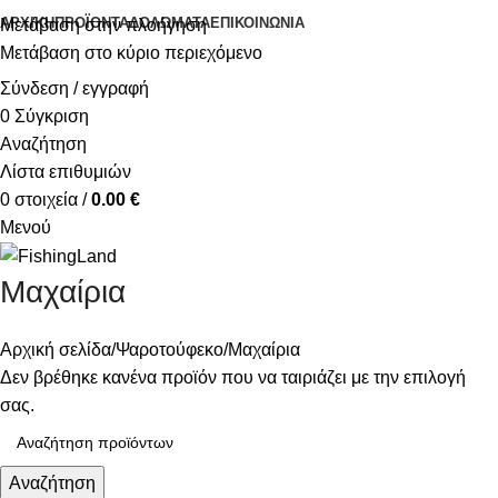
ΑΡΧΙΚΉ
ΠΡΟΪΌΝΤΑ
ΔΟΛΏΜΑΤΑ
ΕΠΙΚΟΙΝΩΝΊΑ
Μετάβαση στην πλοήγηση
Μετάβαση στο κύριο περιεχόμενο
Σύνδεση / εγγραφή
0
Σύγκριση
Αναζήτηση
Λίστα επιθυμιών
0
στοιχεία
/
0.00
€
Μενού
Μαχαίρια
Αρχική σελίδα
Ψαροτούφεκο
Μαχαίρια
Δεν βρέθηκε κανένα προϊόν που να ταιριάζει με την επιλογή
σας.
Αναζήτηση