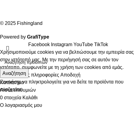
© 2025 Fishingland
Powered by
GrafiType
Facebook
Instagram
YouTube
TikTok
Χρησιμοποιούμε cookies για να βελτιώσουμε την εμπειρία σας
στον ιστότοπό μας. Με την περιήγησή σας σε αυτόν τον
ιστότοπο, συμφωνείτε με τη χρήση των cookies από εμάς.
Αναζήτηση
Περισσότερες πληροφορίες
Αποδοχή
Ξεκινήστε να πληκτρολογείτε για να δείτε τα προϊόντα που
Κατάστημα
αναζητάτε.
Λίστα επιθυμιών
0
στοιχεία
Καλάθι
Ο λογαριασμός μου