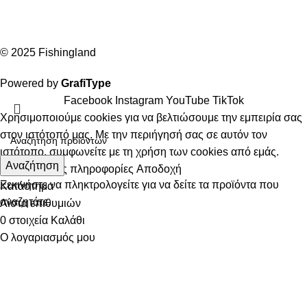
© 2025 Fishingland
Powered by
GrafiType
Facebook
Instagram
YouTube
TikTok
Χρησιμοποιούμε cookies για να βελτιώσουμε την εμπειρία σας
στον ιστότοπό μας. Με την περιήγησή σας σε αυτόν τον
ιστότοπο, συμφωνείτε με τη χρήση των cookies από εμάς.
Αναζήτηση
Περισσότερες πληροφορίες
Αποδοχή
Ξεκινήστε να πληκτρολογείτε για να δείτε τα προϊόντα που
Κατάστημα
αναζητάτε.
Λίστα επιθυμιών
0
στοιχεία
Καλάθι
Ο λογαριασμός μου