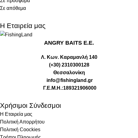
Σε προσφορά
Σε απόθεμα
Η Εταιρεία μας
ANGRY BAITS Ε.Ε.
Λ. Κων. Καραμανλή 140
(+30) 2310300128
Θεσσαλονίκη
info@fishingland.gr
Γ.Ε.Μ.Η.:189321906000
Χρήσιμοι Σύνδεσμοι
Η Εταιρεία μας
Πολιτική Απορρήτου
Πολιτική Coockies
Τρόποι Πληρωμής