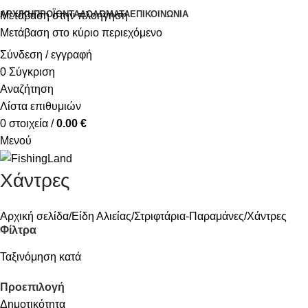
ΑΡΧΙΚΉ
ΠΡΟΪΌΝΤΑ
ΔΟΛΏΜΑΤΑ
ΕΠΙΚΟΙΝΩΝΊΑ
Μετάβαση στην πλοήγηση
Μετάβαση στο κύριο περιεχόμενο
Σύνδεση / εγγραφή
0
Σύγκριση
Αναζήτηση
Λίστα επιθυμιών
0
στοιχεία
/
0.00
€
Μενού
Χάντρες
Αρχική σελίδα
Είδη Αλιείας
Στριφτάρια-Παραμάνες
Χάντρες
Φίλτρα
Ταξινόμηση κατά
Προεπιλογή
Δημοτικότητα