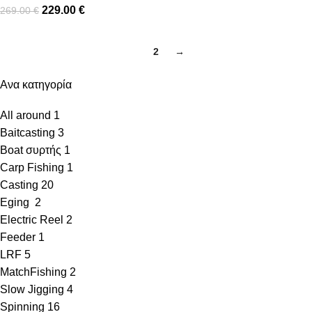
229.00
€
269.00
€
1
2
→
Ανα κατηγορία
All around
1
Baitcasting
3
Boat συρτής
1
Carp Fishing
1
Casting
20
Eging
2
Electric Reel
2
Feeder
1
LRF
5
MatchFishing
2
Slow Jigging
4
Spinning
16