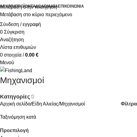
ΑΡΧΙΚΉ
ΠΡΟΪΌΝΤΑ
ΔΟΛΏΜΑΤΑ
ΕΠΙΚΟΙΝΩΝΊΑ
Μετάβαση στην πλοήγηση
Μετάβαση στο κύριο περιεχόμενο
Σύνδεση / εγγραφή
0
Σύγκριση
Αναζήτηση
Λίστα επιθυμιών
0
στοιχεία
/
0.00
€
Μενού
Μηχανισμοί
Κατηγορίες
Φίλτρα
Αρχική σελίδα
Είδη Αλιείας
Μηχανισμοί
Ταξινόμηση κατά
Προεπιλογή