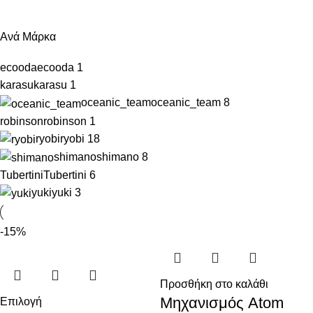
Ανά Μάρκα
ecooda
ecooda
1
karasu
karasu
1
oceanic_team
oceanic_team
8
robinson
robinson
1
ryobi
ryobi
18
shimano
shimano
8
Tubertini
Tubertini
6
yuki
yuki
3
-15%
Προσθήκη στο καλάθι
Μηχανισμός Atom
Επιλογή