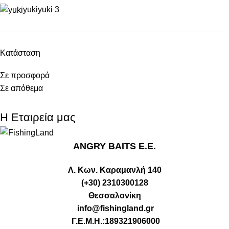
yuki
yuki
3
Κατάσταση
Σε προσφορά
Σε απόθεμα
Η Εταιρεία μας
ANGRY BAITS Ε.Ε.
Λ. Κων. Καραμανλή 140
(+30) 2310300128
Θεσσαλονίκη
info@fishingland.gr
Γ.Ε.Μ.Η.:189321906000