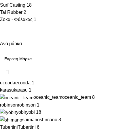
Surf Casting
18
Tai Rubber
2
Ζοκα - Φύλακας
1
Ανά μάρκα
ecooda
ecooda
1
karasu
karasu
1
oceanic_team
oceanic_team
8
robinson
robinson
1
ryobi
ryobi
18
shimano
shimano
8
Tubertini
Tubertini
6