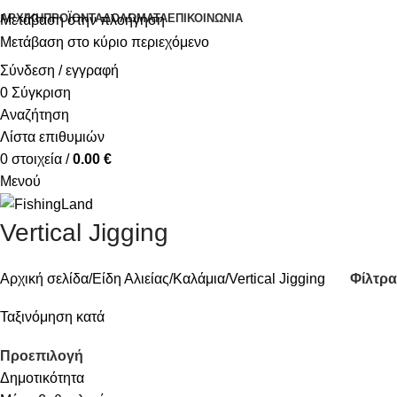
ΑΡΧΙΚΉ
ΠΡΟΪΌΝΤΑ
ΔΟΛΏΜΑΤΑ
ΕΠΙΚΟΙΝΩΝΊΑ
Μετάβαση στην πλοήγηση
Μετάβαση στο κύριο περιεχόμενο
Σύνδεση / εγγραφή
0
Σύγκριση
Αναζήτηση
Λίστα επιθυμιών
0
στοιχεία
/
0.00
€
Μενού
Vertical Jigging
Φίλτρα
Αρχική σελίδα
Είδη Αλιείας
Καλάμια
Vertical Jigging
Ταξινόμηση κατά
Προεπιλογή
Δημοτικότητα