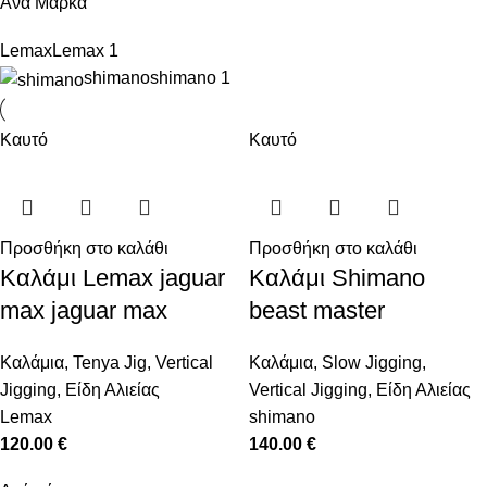
Ανά Μάρκα
Lemax
Lemax
1
shimano
shimano
1
Καυτό
Καυτό
Προσθήκη στο καλάθι
Προσθήκη στο καλάθι
Καλάμι Lemax jaguar
Καλάμι Shimano
max jaguar max
beast master
Καλάμια
,
Tenya Jig
,
Vertical
Καλάμια
,
Slow Jigging
,
Jigging
,
Είδη Αλιείας
Vertical Jigging
,
Είδη Αλιείας
Lemax
shimano
120.00
€
140.00
€