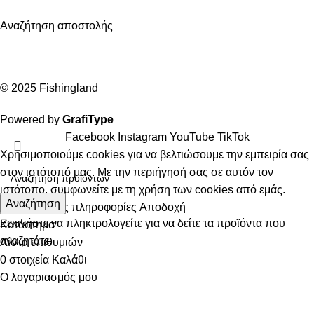
Αναζήτηση αποστολής
© 2025 Fishingland
Powered by
GrafiType
Facebook
Instagram
YouTube
TikTok
Χρησιμοποιούμε cookies για να βελτιώσουμε την εμπειρία σας
στον ιστότοπό μας. Με την περιήγησή σας σε αυτόν τον
ιστότοπο, συμφωνείτε με τη χρήση των cookies από εμάς.
Αναζήτηση
Περισσότερες πληροφορίες
Αποδοχή
Ξεκινήστε να πληκτρολογείτε για να δείτε τα προϊόντα που
Κατάστημα
αναζητάτε.
Λίστα επιθυμιών
0
στοιχεία
Καλάθι
Ο λογαριασμός μου