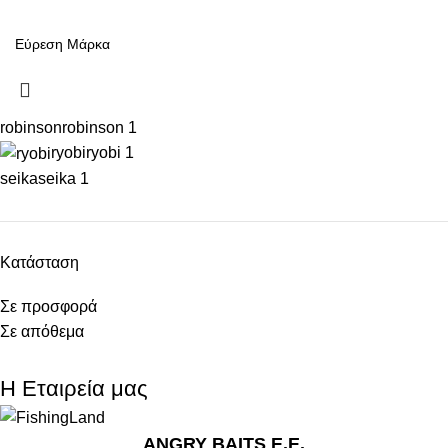
robinson
robinson
1
ryobi
ryobi
1
seika
seika
1
Κατάσταση
Σε προσφορά
Σε απόθεμα
Η Εταιρεία μας
ANGRY BAITS Ε.Ε.