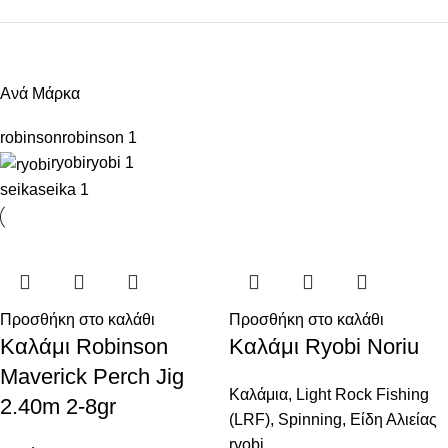
Ανά Μάρκα
robinson
robinson
1
ryobi
ryobi
1
seika
seika
1
Προσθήκη στο καλάθι
Προσθήκη στο καλάθι
Καλάμι Robinson
Καλάμι Ryobi Noriu
Maverick Perch Jig
Καλάμια
,
Light Rock Fishing
2.40m 2-8gr
(LRF)
,
Spinning
,
Είδη Αλιείας
ryobi