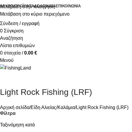
ΑΡΧΙΚΉ
ΠΡΟΪΌΝΤΑ
ΔΟΛΏΜΑΤΑ
ΕΠΙΚΟΙΝΩΝΊΑ
Μετάβαση στην πλοήγηση
Μετάβαση στο κύριο περιεχόμενο
Σύνδεση / εγγραφή
0
Σύγκριση
Αναζήτηση
Λίστα επιθυμιών
0
στοιχεία
/
0.00
€
Μενού
Light Rock Fishing (LRF)
Αρχική σελίδα
Είδη Αλιείας
Καλάμια
Light Rock Fishing (LRF)
Φίλτρα
Ταξινόμηση κατά