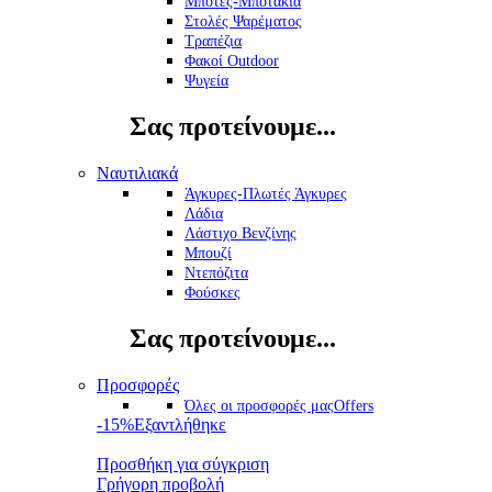
Μπότες-Μποτάκια
Στολές Ψαρέματος
Τραπέζια
Φακοί Outdoor
Ψυγεία
Σας προτείνουμε...
Ναυτιλιακά
Άγκυρες-Πλωτές Άγκυρες
Λάδια
Λάστιχο Βενζίνης
Μπουζί
Ντεπόζιτα
Φούσκες
Σας προτείνουμε...
Προσφορές
Όλες οι προσφορές μας
Offers
-15%
Εξαντλήθηκε
Προσθήκη για σύγκριση
Γρήγορη προβολή