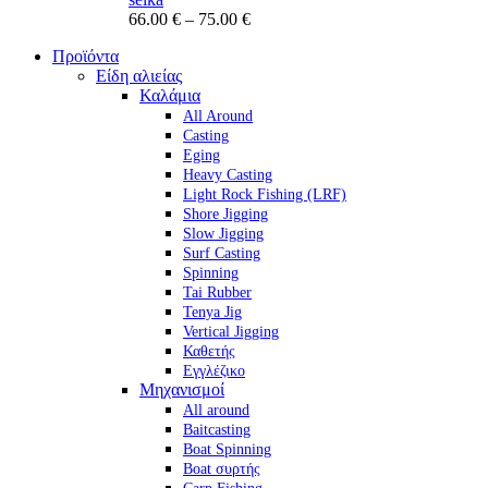
Οι
Price
66.00
€
–
75.00
€
επιλογές
range:
μπορούν
Προϊόντα
66.00 €
να
Είδη αλιείας
through
επιλεγούν
Καλάμια
75.00 €
στη
All Around
σελίδα
Casting
του
Eging
προϊόντος
Heavy Casting
Light Rock Fishing (LRF)
Shore Jigging
Slow Jigging
Surf Casting
Spinning
Tai Rubber
Tenya Jig
Vertical Jigging
Καθετής
Εγγλέζικο
Μηχανισμοί
All around
Baitcasting
Boat Spinning
Boat συρτής