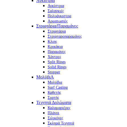
Αγκίστρια
Αγκίστρια
Σαλαγκιές
Πολυάγκιστρα
Αρματωσιές
Στριφτάρια/Παραμάνες
Στριφτάρια
Στριφταροπαραμάνες
Κλιπς
Κρικάκια
Παραμάνες
Χάντρες
Split Rings
Solid Rings
Stopper
ΜολύβιΑ
Μολύβια
Surf Casting
Καθετής
Συρτής
Τεχνητά Δολώματα
Καλαμαριέρες
Πλάνοι
Σιλικόνες
Σκληρά Τεχνητά