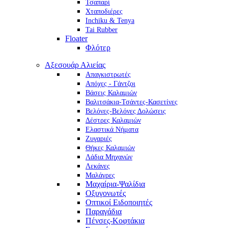
Τσαπαρί
Χταποδιέρες
Inchiku & Tenya
Tai Rubber
Floater
Φλότερ
Αξεσουάρ Αλιείας
Απαγκιστρωτές
Απόχες - Γάντζοι
Βάσεις Καλαμιών
Βαλιτσάκια-Τσάντες-Κασετίνες
Βελόνες-Βελόνες Δολώσεις
Δέστρες Καλαμιών
Ελαστικά Νήματα
Ζυγαριές
Θήκες Καλαμιών
Λάδια Μηχανών
Λεκάνες
Μαλάγρες
Μαχαίρια-Ψαλίδια
Οξυγονωτές
Οπτικοί Ειδοποιητές
Παραγάδια
Πένσες-Κοφτάκια