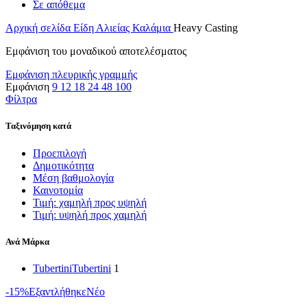
Σε απόθεμα
Αρχική σελίδα
Είδη Αλιείας
Καλάμια
Heavy Casting
Εμφάνιση του μοναδικού αποτελέσματος
Εμφάνιση πλευρικής γραμμής
Εμφάνιση
9
12
18
24
48
100
Φίλτρα
Ταξινόμηση κατά
Προεπιλογή
Δημοτικότητα
Μέση βαθμολογία
Καινοτομία
Τιμή: χαμηλή προς υψηλή
Τιμή: υψηλή προς χαμηλή
Ανά Μάρκα
Tubertini
Tubertini
1
-15%
Εξαντλήθηκε
Νέο