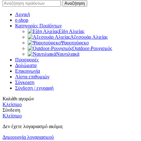
Αναζήτηση
Αρχική
e-shop
Κατηγορίες Προϊόντων
Είδη Αλιείας
Αξεσουάρ Αλιείας
Ψαροτούφεκο
Outdoor-Ρουχισμός
Ναυτιλιακά
Προσφορές
Δολώματα
Επικοινωνία
Λίστα επιθυμιών
Σύγκριση
Σύνδεση / εγγραφή
Καλάθι αγορών
Κλείσιμο
Σύνδεση
Κλείσιμο
Δεν έχετε λογαριασμό ακόμα;
Δημιουργία λογαριασμού