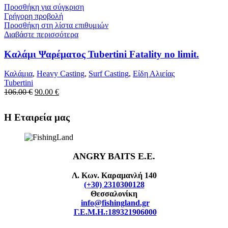
Προσθήκη για σύγκριση
Γρήγορη προβολή
Προσθήκη στη λίστα επιθυμιών
Διαβάστε περισσότερα
Καλάμι Ψαρέματος Tubertini Fatality no limit.
Καλάμια
,
Heavy Casting
,
Surf Casting
,
Είδη Αλιείας
Tubertini
Original
Η
106.00
€
90.00
€
price
τρέχουσα
was:
τιμή
Η Εταιρεία μας
106.00 €.
είναι:
90.00 €.
ANGRY BAITS Ε.Ε.
Λ. Κων. Καραμανλή 140
(+30) 2310300128
Θεσσαλονίκη
info@fishingland.gr
Γ.Ε.Μ.Η.:189321906000