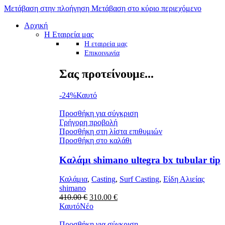
Μετάβαση στην πλοήγηση
Μετάβαση στο κύριο περιεχόμενο
Αρχική
Η Εταιρεία μας
Η εταιρεία μας
Επικοινωνία
Σας προτείνουμε...
-24%
Καυτό
Προσθήκη για σύγκριση
Γρήγορη προβολή
Προσθήκη στη λίστα επιθυμιών
Προσθήκη στο καλάθι
Καλάμι shimano ultegra bx tubular tip
Καλάμια
,
Casting
,
Surf Casting
,
Είδη Αλιείας
shimano
Original
Η
410.00
€
310.00
€
price
τρέχουσα
Καυτό
Νέο
was:
τιμή
410.00 €.
είναι:
Προσθήκη για σύγκριση