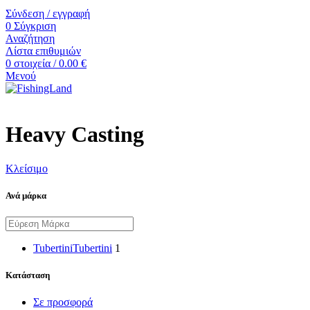
Σύνδεση / εγγραφή
0
Σύγκριση
Αναζήτηση
Λίστα επιθυμιών
0
στοιχεία
/
0.00
€
Μενού
Heavy Casting
Κλείσιμο
Ανά μάρκα
Tubertini
Tubertini
1
Κατάσταση
Σε προσφορά