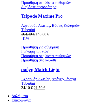
Προσθήκη στη λίστα επιθυμιών
Διαβάστε περισσότερα
Tripode Maxime Pro
Αξεσουάρ Αλιείας
,
Βάσεις Καλαμιών
Tubertini
Original
Η
164.40
€
140.00
€
price
τρέχουσα
-11%
was:
τιμή
164.40 €.
είναι:
Προσθήκη για σύγκριση
140.00 €.
Γρήγορη προβολή
Προσθήκη στη λίστα επιθυμιών
Προσθήκη στο καλάθι
απόχη Match Light
Αξεσουάρ Αλιείας
,
Απόχες-Γάντζοι
Tubertini
Original
Η
24.10
€
21.50
€
price
τρέχουσα
Δολώματα
was:
τιμή
Επικοινωνία
24.10 €.
είναι:
21.50 €.