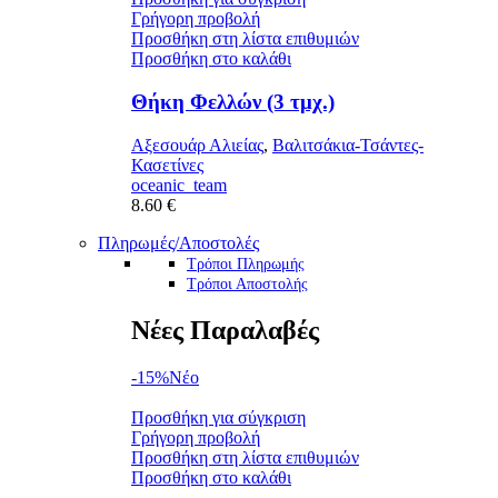
310.00 €.
Γρήγορη προβολή
Προσθήκη στη λίστα επιθυμιών
Προσθήκη στο καλάθι
Θήκη Φελλών (3 τμχ.)
Αξεσουάρ Αλιείας
,
Βαλιτσάκια-Τσάντες-
Κασετίνες
oceanic_team
8.60
€
Πληρωμές/Αποστολές
Τρόποι Πληρωμής
Τρόποι Αποστολής
Νέες Παραλαβές
-15%
Νέο
Προσθήκη για σύγκριση
Γρήγορη προβολή
Προσθήκη στη λίστα επιθυμιών
Προσθήκη στο καλάθι