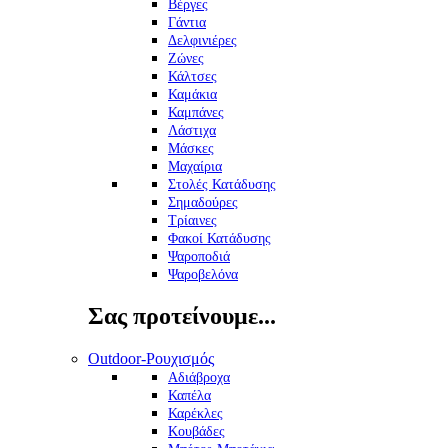
Βέργες
Γάντια
Δελφινιέρες
Ζώνες
Κάλτσες
Καμάκια
Καμπάνες
Λάστιχα
Μάσκες
Μαχαίρια
Στολές Κατάδυσης
Σημαδούρες
Τρίαινες
Φακοί Κατάδυσης
Ψαροποδιά
Ψαροβελόνα
Σας προτείνουμε...
Outdoor-Ρουχισμός
Αδιάβροχα
Καπέλα
Καρέκλες
Κουβάδες