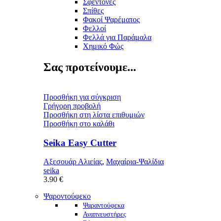
Σφεντόνες
Σπίθες
Φακοί Ψαρέματος
Φελλοί
Φελλά για Παράμαλα
Χημικό Φώς
Σας προτείνουμε...
Προσθήκη για σύγκριση
Γρήγορη προβολή
Προσθήκη στη λίστα επιθυμιών
Προσθήκη στο καλάθι
Seika Easy Cutter
Αξεσουάρ Αλιείας
,
Μαχαίρια-Ψαλίδια
seika
3.90
€
Ψαροντούφεκο
Ψαραντούφεκα
Αναπνευστήρες