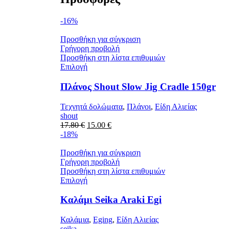
-16%
Προσθήκη για σύγκριση
Γρήγορη προβολή
Προσθήκη στη λίστα επιθυμιών
Αυτό
Επιλογή
το
προϊόν
Πλάνος Shout Slow Jig Cradle 150gr
έχει
πολλαπλές
Τεχνητά δολώματα
,
Πλάνοι
,
Είδη Αλιείας
παραλλαγές.
shout
Οι
Original
Η
17.80
€
15.00
€
επιλογές
price
τρέχουσα
-18%
μπορούν
was:
τιμή
να
17.80 €.
είναι:
Προσθήκη για σύγκριση
επιλεγούν
15.00 €.
Γρήγορη προβολή
στη
Προσθήκη στη λίστα επιθυμιών
σελίδα
Αυτό
Επιλογή
του
το
προϊόντος
προϊόν
Καλάμι Seika Araki Egi
έχει
πολλαπλές
Καλάμια
,
Eging
,
Είδη Αλιείας
παραλλαγές.
seika