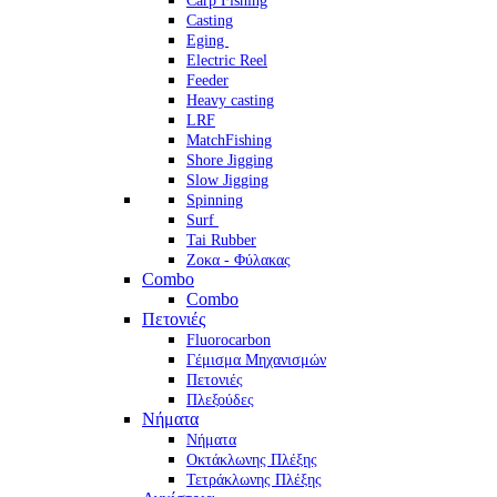
Carp Fishing
Casting
Eging
Electric Reel
Feeder
Heavy casting
LRF
MatchFishing
Shore Jigging
Slow Jigging
Spinning
Surf
Tai Rubber
Ζοκα - Φύλακας
Combo
Combo
Πετονιές
Fluorocarbon
Γέμισμα Μηχανισμών
Πετονιές
Πλεξούδες
Νήματα
Νήματα
Οκτάκλωνης Πλέξης
Τετράκλωνης Πλέξης