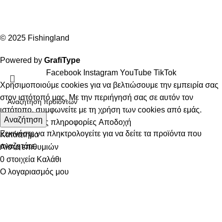
© 2025 Fishingland
Powered by
GrafiType
Facebook
Instagram
YouTube
TikTok
Χρησιμοποιούμε cookies για να βελτιώσουμε την εμπειρία σας
στον ιστότοπό μας. Με την περιήγησή σας σε αυτόν τον
ιστότοπο, συμφωνείτε με τη χρήση των cookies από εμάς.
Αναζήτηση
Περισσότερες πληροφορίες
Αποδοχή
Ξεκινήστε να πληκτρολογείτε για να δείτε τα προϊόντα που
Κατάστημα
αναζητάτε.
Λίστα επιθυμιών
0
στοιχεία
Καλάθι
Ο λογαριασμός μου