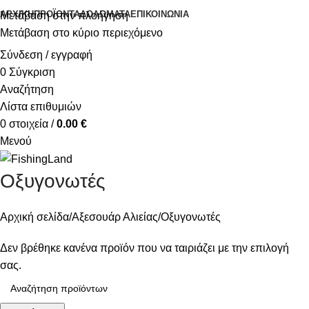
ΑΡΧΙΚΉ
ΠΡΟΪΌΝΤΑ
ΔΟΛΏΜΑΤΑ
ΕΠΙΚΟΙΝΩΝΊΑ
Μετάβαση στην πλοήγηση
Μετάβαση στο κύριο περιεχόμενο
Σύνδεση / εγγραφή
0
Σύγκριση
Αναζήτηση
Λίστα επιθυμιών
0
στοιχεία
/
0.00
€
Μενού
Οξυγονωτές
Αρχική σελίδα
Αξεσουάρ Αλιείας
Οξυγονωτές
Δεν βρέθηκε κανένα προϊόν που να ταιριάζει με την επιλογή
σας.