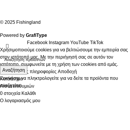
© 2025 Fishingland
Powered by
GrafiType
Facebook
Instagram
YouTube
TikTok
Χρησιμοποιούμε cookies για να βελτιώσουμε την εμπειρία σας
στον ιστότοπό μας. Με την περιήγησή σας σε αυτόν τον
ιστότοπο, συμφωνείτε με τη χρήση των cookies από εμάς.
Αναζήτηση
Περισσότερες πληροφορίες
Αποδοχή
Ξεκινήστε να πληκτρολογείτε για να δείτε τα προϊόντα που
Κατάστημα
αναζητάτε.
Λίστα επιθυμιών
0
στοιχεία
Καλάθι
Ο λογαριασμός μου