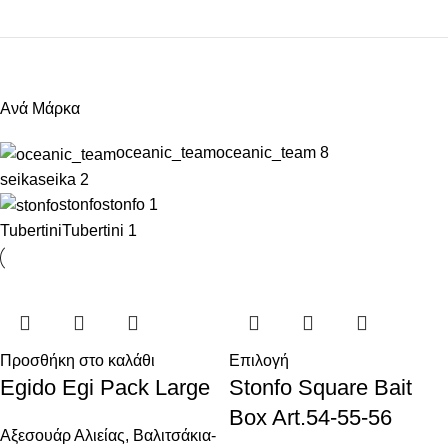
Ανά Μάρκα
oceanic_team
oceanic_team
8
seika
seika
2
stonfo
stonfo
1
Tubertini
Tubertini
1
Προσθήκη στο καλάθι
Επιλογή
Egido Egi Pack Large
Stonfo Square Bait
Box Art.54-55-56
Αξεσουάρ Αλιείας
,
Βαλιτσάκια-