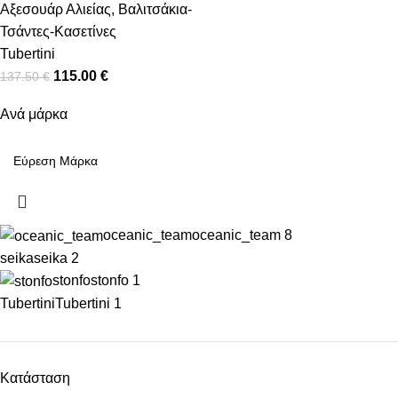
Αξεσουάρ Αλιείας
,
Βαλιτσάκια-
Τσάντες-Κασετίνες
Tubertini
115.00
€
137.50
€
Ανά μάρκα
oceanic_team
oceanic_team
8
seika
seika
2
stonfo
stonfo
1
Tubertini
Tubertini
1
Κατάσταση