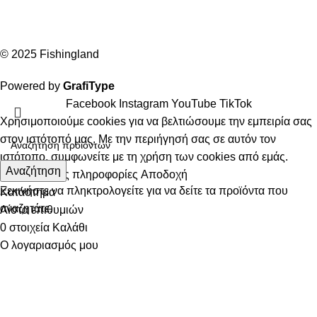
© 2025 Fishingland
Powered by
GrafiType
Facebook
Instagram
YouTube
TikTok
Χρησιμοποιούμε cookies για να βελτιώσουμε την εμπειρία σας
στον ιστότοπό μας. Με την περιήγησή σας σε αυτόν τον
ιστότοπο, συμφωνείτε με τη χρήση των cookies από εμάς.
Αναζήτηση
Περισσότερες πληροφορίες
Αποδοχή
Ξεκινήστε να πληκτρολογείτε για να δείτε τα προϊόντα που
Κατάστημα
αναζητάτε.
Λίστα επιθυμιών
0
στοιχεία
Καλάθι
Ο λογαριασμός μου